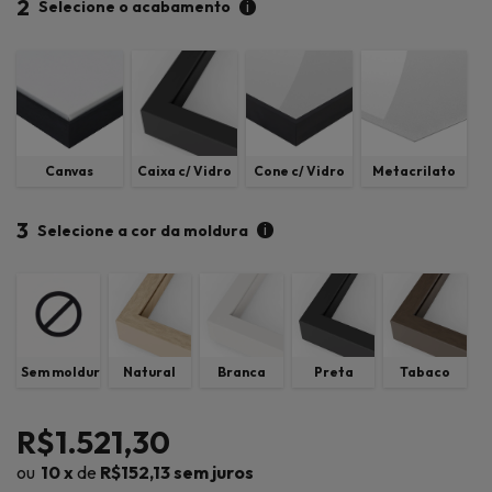
2
i
Selecione o acabamento
Canvas
Caixa c/ Vidro
Cone c/ Vidro
Metacrilato
3
i
Selecione a cor da moldura
Sem moldura
Natural
Branca
Preta
Tabaco
R$1.521,30
10
x
de
R$152,13
sem juros