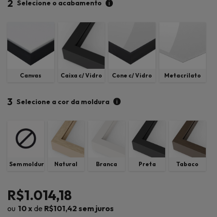
2
i
Selecione o acabamento
Canvas
Caixa c/ Vidro
Cone c/ Vidro
Metacrilato
3
i
Selecione a cor da moldura
Sem moldura
Natural
Branca
Preta
Tabaco
R$1.014,18
10
x
de
R$101,42
sem juros