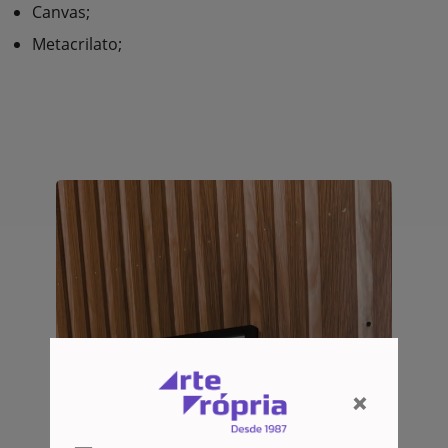
Canvas;
Metacrilato;
×