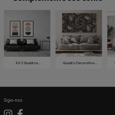
Kit 2 Quadros
Quadro Decorativo
Decorativos Abstratos
Abstratos Tramas IV
A
Linhas Abstratas XXII
Siga-nos