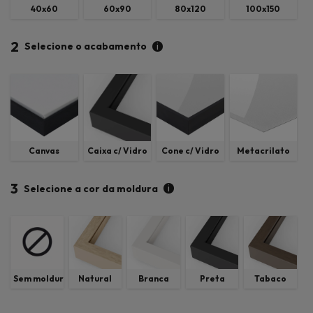
40x60
60x90
80x120
100x150
2
i
Selecione o acabamento
Canvas
Caixa c/ Vidro
Cone c/ Vidro
Metacrilato
3
i
Selecione a cor da moldura
Sem moldura
Natural
Branca
Preta
Tabaco