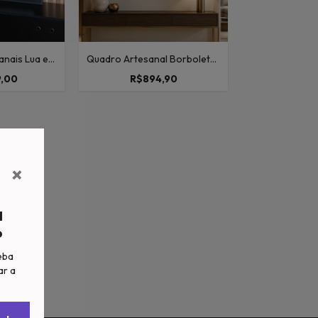
nais Lua e
Quadro Artesanal Borboletas
olha de Ouro
Com Folha de Ouro Com
9,00
R$894,90
50x70cm
Vidro 70x100cm
×
a
?
eba
ar a