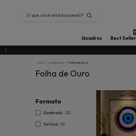
Quadros
Best Selle
Início
/
Artesanais
/
Folha de Ouro
Folha de Ouro
Formato
Quadrado
(2)
Vertical
(1)