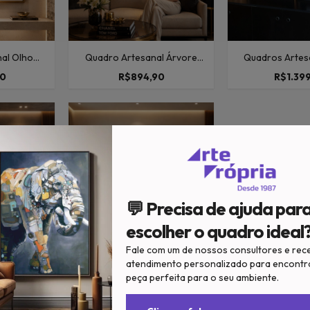
al Olho
Quadro Artesanal Árvore
Quadros Artesa
a De Ouro
Com Folha de Ouro Com
Quadrado com F
00
R$894,90
R$1.39
0x100cm
Vidro 70x100cm
Com Vidro 
💬 Precisa de ajuda par
escolher o quadro ideal
Fale com um de nossos consultores e rec
atendimento personalizado para encontr
ais Pedra
Quadro Artesanal Luas Com
 de Ouro
Folha de Ouro com Vidro
peça perfeita para o seu ambiente.
00
R$894,90
0x80cm
80x100cm