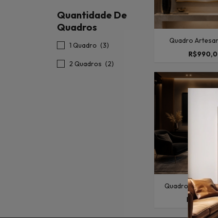
Quantidade De
Quadros
Quadro Artesan
1 Quadro
(3)
Grego Com Folh
R$990,
Com Vidro 10
2 Quadros
(2)
Quadros Artesan
Stone com Folha
R$1.998,
Com Vidro 8