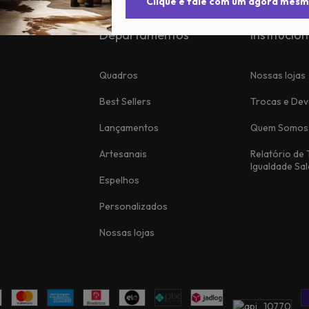
Clique e fale com um agora mesm
Departamentos
Institucion
Quadros
Nossas lojas
Best Sellers
Trocas e Dev
Lançamentos
Quem Somos
Artesanais
Relatório de
Igualdade Sal
Espelhos
Personalizados
Nossas lojas