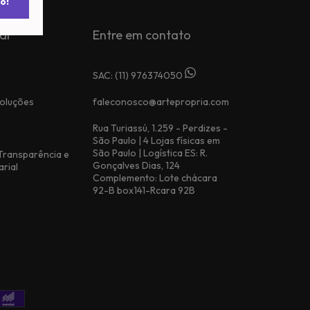
o!
al
Entre em contato
SAC:
(11) 976374050
oluções
faleconosco@artepropria.com
Rua Turiassú, 1.259 - Perdizes -
São Paulo | 4 Lojas físicas em
São Paulo | Logística ES: R.
 Transparência e
Gonçalves Dias, 124
arial
Complemento: Lote chácara
92-B box141-Rcara 92B