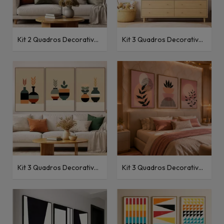
Kit 2 Quadros Decorativos
Kit 3 Quadros Decorativos
Abstratos Abstrato com
Abstratos Abstrato Gato
Formas IV e V
IV, V e VI
Kit 3 Quadros Decorativos
Kit 3 Quadros Decorativos
Abstratos Vasos
Florais Abstratos Rosé
Abstratos I, II e III
Boho I, II e III