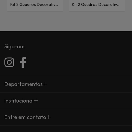
Kit 2 Quadros Decorativos
Kit 2 Quadros Decorativos
Abstratos Linha Rosto V e
Abstratos Abstrato
VI
Contemporâneo V e VI
Siga-nos
Departamentos
Institucional
Entre em contato