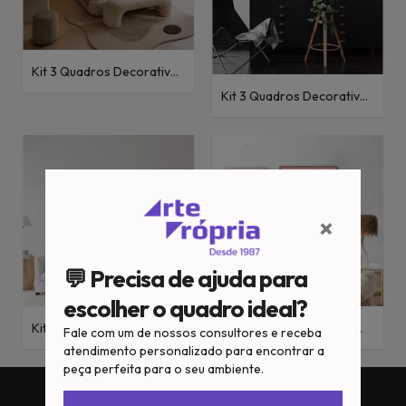
Kit 3 Quadros Decorativos
Motivacionais Flores de
Kit 3 Quadros Decorativos
Cerejeira II, Relax e Mar
Motivacionais Live, Pena e
XX
Love
×
💬 Precisa de ajuda para
escolher o quadro ideal?
Kit 2 Quadros Decorativos
Quadro Decorativo
Fale com um de nossos consultores e receba
Motivacionais Frase de
Motivacionais Frase
atendimento personalizado para encontrar a
Praia I e II
Infantil I
peça perfeita para o seu ambiente.