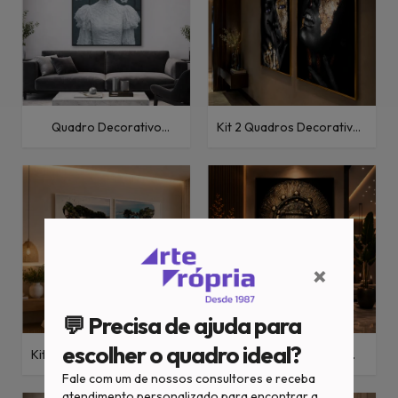
Quadro Decorativo
Kit 2 Quadros Decorativos
Mulheres Mulher e
Pessoas Mulher XXV
Borboletas Brancas
×
💬 Precisa de ajuda para
escolher o quadro ideal?
Kit 2 Quadros Decorativos
Quadro Decorativo
Pessoas Mulher e
Pessoas Mulher XLVII
Fale com um de nossos consultores e receba
Paisagem I
atendimento personalizado para encontrar a