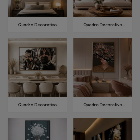
Quadro Decorativo
Quadro Decorativo
Pessoas Mulher e
Abstratos Mãos pintadas
Borboleta
e borboleta
Quadro Decorativo
Quadro Decorativo
Pessoas Étnico-Ethiopia I
Fashion e Pop Menina com
Flores II