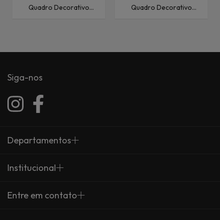
Quadro Decorativo
Quadro Decorativo
Pessoas Menina Prata
Fashion e Pop Menina-
com-Flores-III
Siga-nos
Departamentos
Institucional
Entre em contato