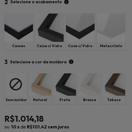
2
i
Selecione o acabamento
Canvas
Caixa c/ Vidro
Cone c/ Vidro
Metacrilato
3
i
Selecione a cor da moldura
Sem moldura
Natural
Preta
Branca
Tabaco
R$1.014,18
10
x
de
R$101,42
sem juros