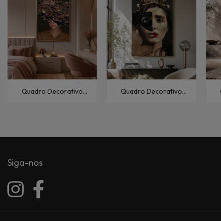
Quadro Decorativo
Quadro Decorativo
Fashion e Pop Menina
Fashion e Pop Mulher-
Pe
com Flores II
XXIV
Siga-nos