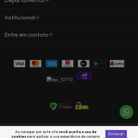
Departamentos
Institucional
Entre em contato
Copyright Arte Própria - 23735360000137 - 2026. Todos os direitos
Ao navegar por este site
você aceita o uso de
Entendi
reservados.
cookies
para agilizar a sua experiência de compra.