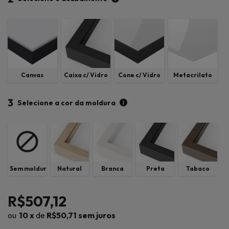
Canvas
Caixa c/ Vidro
Cone c/ Vidro
Metacrilato
3
i
Selecione a cor da moldura
Sem moldura
Natural
Branca
Preta
Tabaco
R$507,12
10
x
de
R$50,71
sem juros