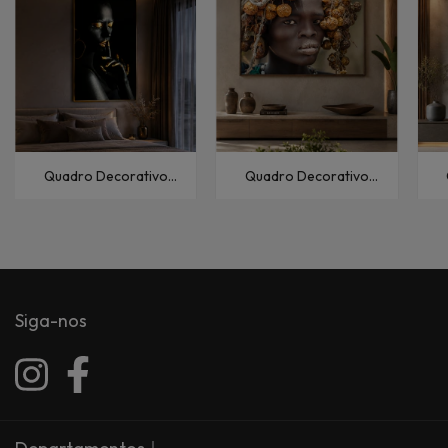
Quadro Decorativo
Quadro Decorativo
Pessoas Mulher XXVIII
Pessoas Étnico XIII
F
Siga-nos