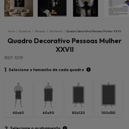
Início
/
Quadros
/
Pessoas
/
Mulheres
/
Quadro Decorativo Pessoas Mulher XXVII
Quadro Decorativo Pessoas Mulher
XXVII
REF: 1019
1
i
Selecione o tamanho de cada quadro
40x60
60x90
80x120
100x150
2
i
Selecione o acabamento