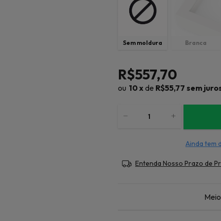
Sem moldura
Branca
R$557,70
10
x
de
R$55,77
sem juro
Ainda tem 
Entenda Nosso Prazo de P
Meio