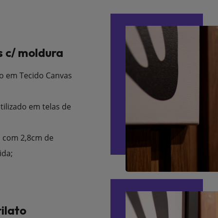
 c/ moldura
o em Tecido Canvas
tilizado em telas de
 com 2,8cm de
ida;
ilato