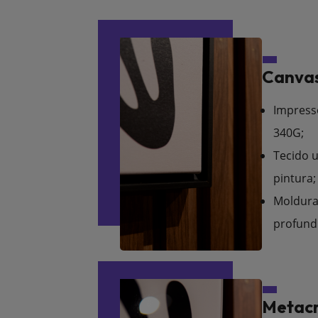
Canvas
Impress
340G;
Tecido u
pintura;
Moldura
profund
Metacr