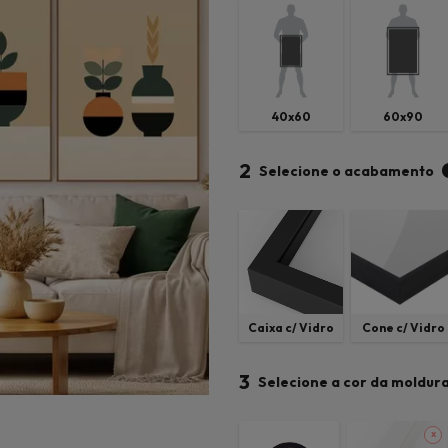
40x60
60x90
2
Selecione o acabamento
Caixa c/ Vidro
Cone c/ Vidro
3
Selecione a cor da moldur