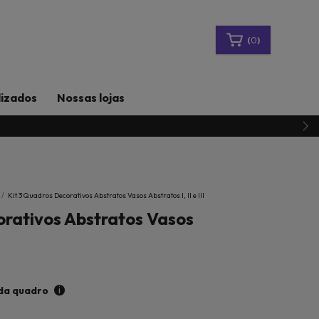
(
0
)
lizados
Nossas lojas
/
Kit 3 Quadros Decorativos Abstratos Vasos Abstratos I, II e III
orativos Abstratos Vasos
i
da quadro