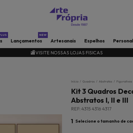
rs
Lançamentos
Artesanais
Espelhos
Persona
🏬VISITE NOSSAS LOJAS FISICAS
Início
/
Quadros
/
Abstratos
/
Figurativos
Kit 3 Quadros Dec
Abstratos I, II e III
REF: 4315 4316 4317
1
Selecione o tamanho de ca