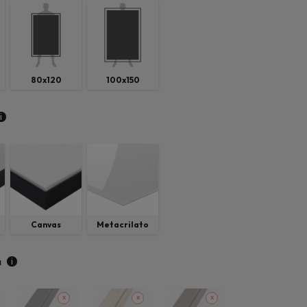
80x120
100x150
i
Canvas
Metacrilato
i
a