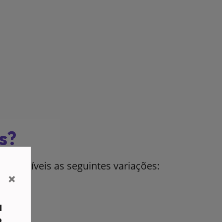
s?
isponíveis as seguintes variações:
×
a