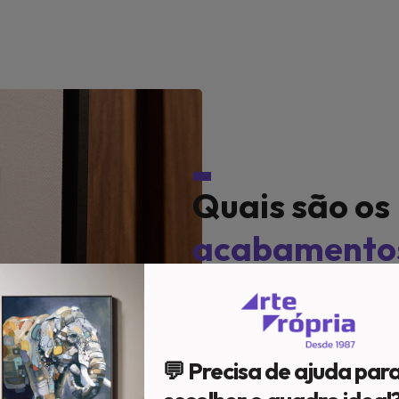
Quais são os
acabamento
Em nosso acervo, temos d
Impressão;
Caixa c/ vidro;
💬 Precisa de ajuda par
Cone c/ vidro;