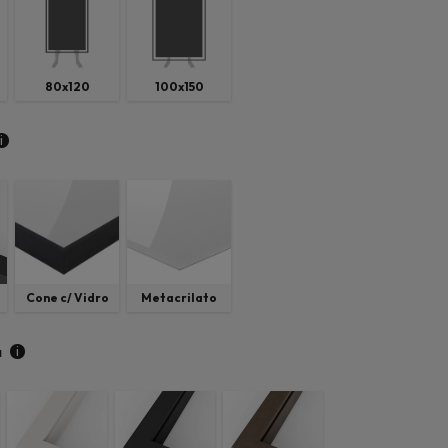
80x120
100x150
i
Cone c/ Vidro
Metacrilato
i
a