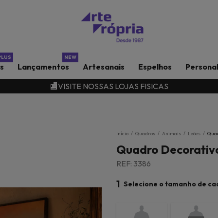
rs
Lançamentos
Artesanais
Espelhos
Persona
🏬VISITE NOSSAS LOJAS FISICAS
Início
/
Quadros
/
Animais
/
Leões
/
Quad
Quadro Decorativo
REF: 3386
1
Selecione o tamanho de ca