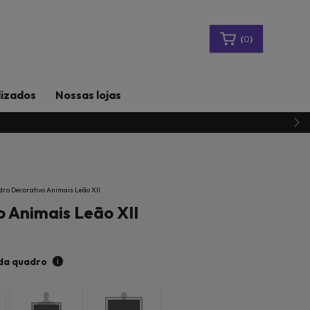
(
0
)
lizados
Nossas lojas
ro Decorativo Animais Leão XII
 Animais Leão XII
i
da quadro