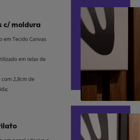
 c/ moldura
o em Tecido Canvas
tilizado em telas de
 com 2,8cm de
ida;
ilato