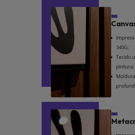
Canvas
Impress
340G;
Tecido u
pintura;
Moldura
profund
Metacr