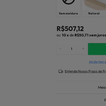
Sem moldura
Natural
R$507,12
10
x
de
R$50,71
sem juro
Ainda tem 
Entenda Nosso Prazo de P
Meio
F