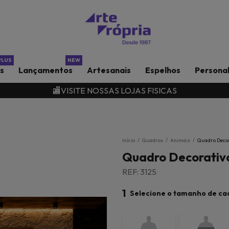
rs
Lançamentos
Artesanais
Espelhos
Persona
🏬VISITE NOSSAS LOJAS FISICAS
Início
/
Quadros
/
Animais
/
Quadro Decor
Quadro Decorativo
REF: 3125
1
Selecione o tamanho de ca