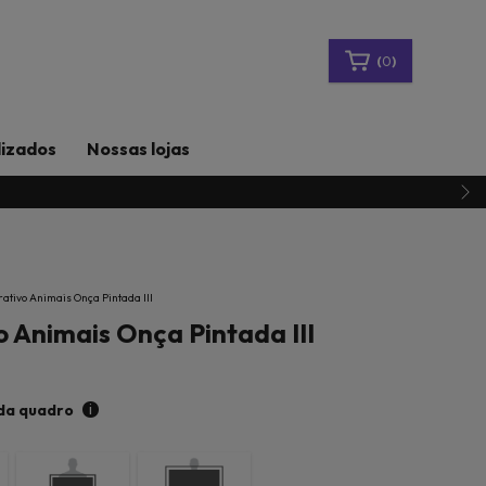
(
0
)
lizados
Nossas lojas
ativo Animais Onça Pintada III
 Animais Onça Pintada III
i
da quadro