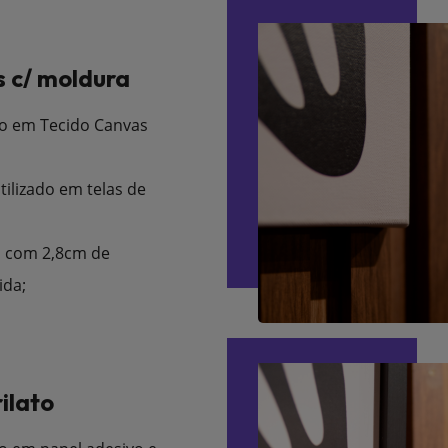
 c/ moldura
o em Tecido Canvas
tilizado em telas de
 com 2,8cm de
ida;
ilato