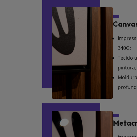
Canvas
Impress
340G;
Tecido u
pintura;
Moldura
profund
Metacr