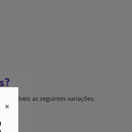
s?
isponíveis as seguintes variações:
×
a