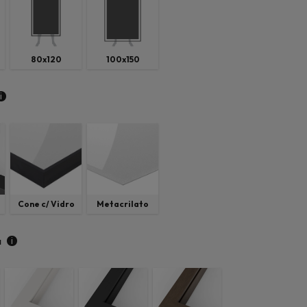
80x120
100x150
i
Cone c/ Vidro
Metacrilato
i
a