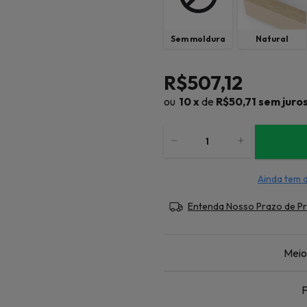
Sem moldura
Natural
R$507,12
10
x
de
R$50,71
sem juro
Ainda tem 
Entenda Nosso Prazo de P
Meio
F