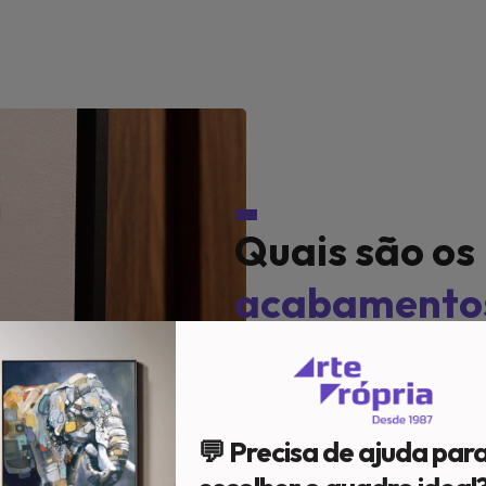
Quais são os
acabamento
Em nosso acervo, temos d
Impressão;
Caixa c/ vidro;
💬 Precisa de ajuda par
Cone c/ vidro;