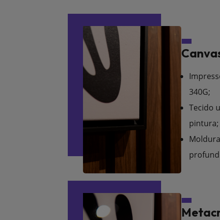
Canvas
Impress
340G;
Tecido u
pintura;
Moldura
profund
Metacr