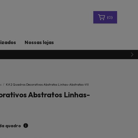
(
0
)
lizados
Nossas lojas
s
/
Kit 2 Quadros Decorativos Abstratos Linhas-Abstratas-VII
orativos Abstratos Linhas-
i
da quadro