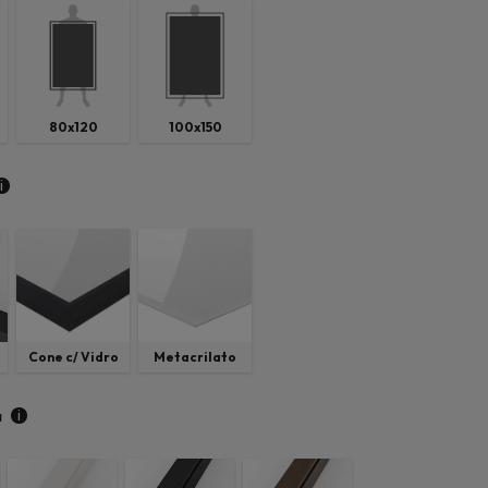
80x120
100x150
i
Cone c/ Vidro
Metacrilato
i
a