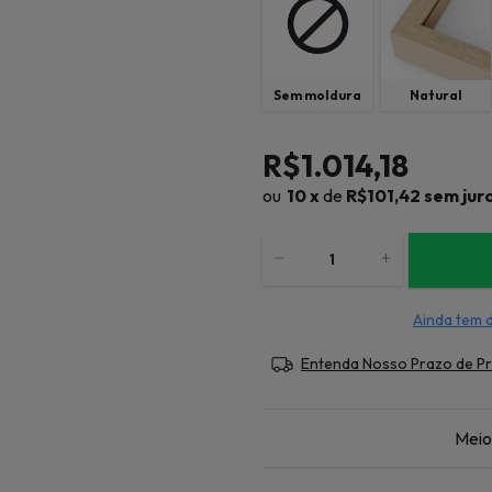
Sem moldura
Natural
R$1.014,18
10
x
de
R$101,42
sem jur
Ainda tem 
Entenda Nosso Prazo de P
Meio