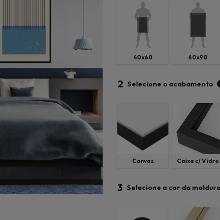
40x60
60x90
2
Selecione o acabamento
Canvas
Caixa c/ Vidro
3
Selecione a cor da moldur