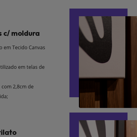
 c/ moldura
o em Tecido Canvas
tilizado em telas de
 com 2,8cm de
ida;
ilato