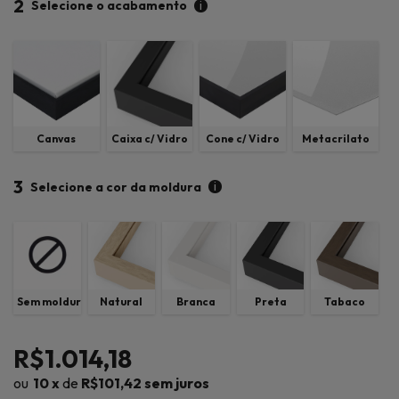
2
i
Selecione o acabamento
Canvas
Caixa c/ Vidro
Cone c/ Vidro
Metacrilato
3
i
Selecione a cor da moldura
Sem moldura
Natural
Branca
Preta
Tabaco
R$1.014,18
10
x
de
R$101,42
sem juros