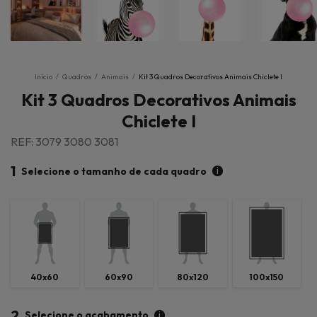
Início
/
Quadros
/
Animais
/
Kit 3 Quadros Decorativos Animais Chiclete I
Kit 3 Quadros Decorativos Animais
Chiclete I
REF: 3079 3080 3081
1
i
Selecione o tamanho de cada quadro
40x60
60x90
80x120
100x150
2
i
Selecione o acabamento