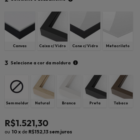
Canvas
Caixa c/ Vidro
Cone c/ Vidro
Metacrilato
3
i
Selecione a cor da moldura
Sem moldura
Natural
Branca
Preta
Tabaco
R$1.521,30
10
x
de
R$152,13
sem juros