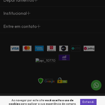
Departamentos
Institucional
Entre em contato
Copyright Arte Própria - 23735360000137 - 2026. Todos os direitos
Ao navegar por este site
você aceita o uso de
Entendi
reservados.
cookies
para agilizar a sua experiência de compra.