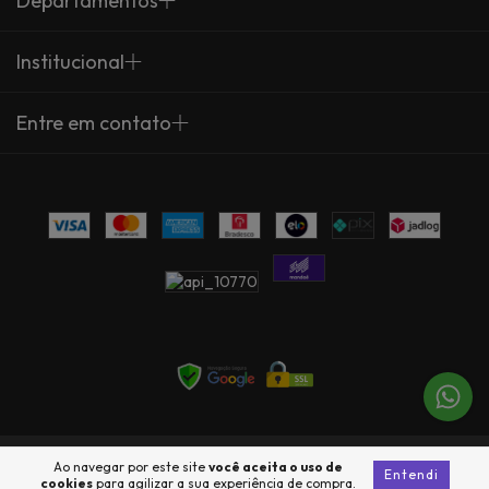
Departamentos
Institucional
Entre em contato
Copyright Arte Própria - 23735360000137 - 2026. Todos os direitos
Ao navegar por este site
você aceita o uso de
Entendi
reservados.
cookies
para agilizar a sua experiência de compra.