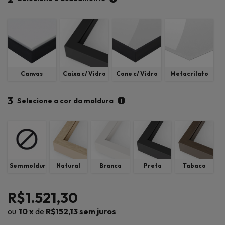
Canvas
Caixa c/ Vidro
Cone c/ Vidro
Metacrilato
3
i
Selecione a cor da moldura
Sem moldura
Natural
Branca
Preta
Tabaco
R$1.521,30
10
x
de
R$152,13
sem juros