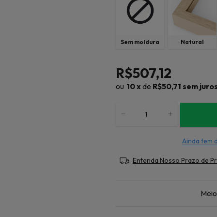
Sem moldura
Natural
R$507,12
10
x
de
R$50,71
sem juro
Ainda tem 
Entenda Nosso Prazo de P
Meio