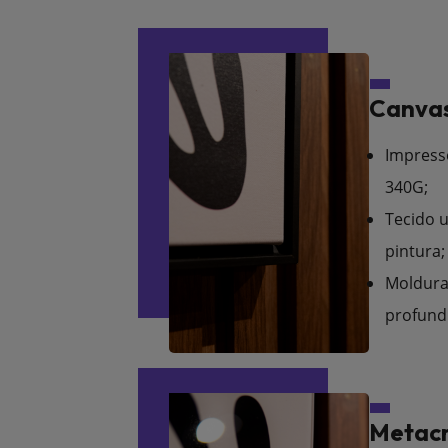
Canvas
Impress
340G;
Tecido u
pintura;
Moldura
profund
Metacr