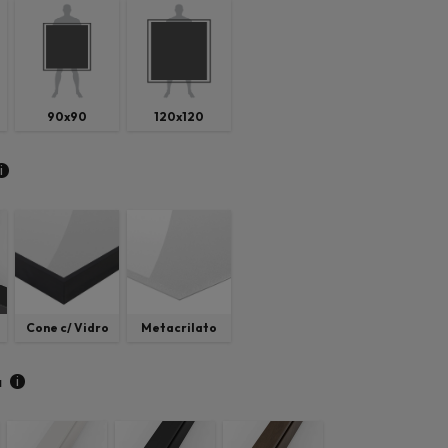
90x90
120x120
i
Cone c/ Vidro
Metacrilato
i
a