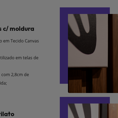
 c/ moldura
o em Tecido Canvas
tilizado em telas de
 com 2,8cm de
ida;
ilato