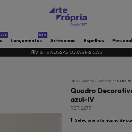
rs
Lançamentos
Artesanais
Espelhos
Persona
🏬VISITE NOSSAS LOJAS FISICAS
Início
/
Quadros
/
Abstratos
/
Quadro Deco
Quadro Decorativ
azul-IV
REF: 2273
1
Selecione o tamanho de ca