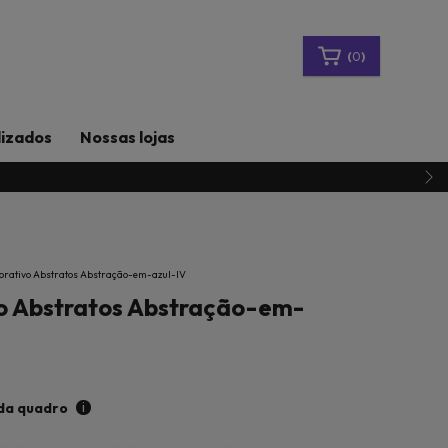
(
0
)
lizados
Nossas lojas
rativo Abstratos Abstração-em-azul-IV
o Abstratos Abstração-em-
i
da quadro