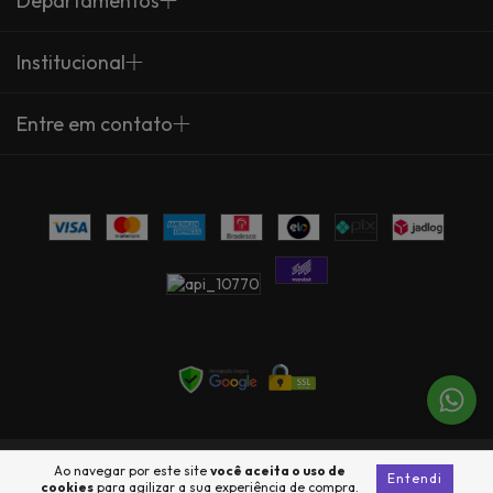
Departamentos
Institucional
Entre em contato
Copyright Arte Própria - 23735360000137 - 2026. Todos os direitos
Ao navegar por este site
você aceita o uso de
Entendi
reservados.
cookies
para agilizar a sua experiência de compra.