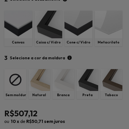
Canvas
Caixa c/ Vidro
Cone c/ Vidro
Metacrilato
3
i
Selecione a cor da moldura
Sem moldura
Natural
Branca
Preta
Tabaco
R$507,12
10
x
de
R$50,71
sem juros