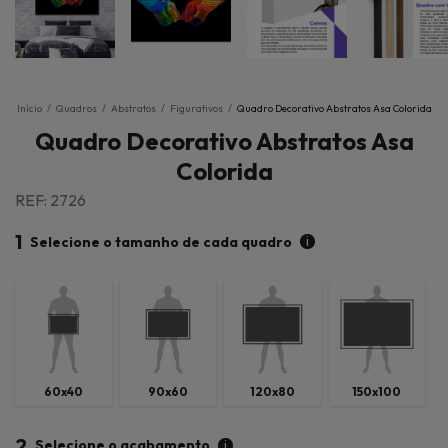
Início
/
Quadros
/
Abstratos
/
Figurativos
/
Quadro Decorativo Abstratos Asa Colorida
Quadro Decorativo Abstratos Asa
Colorida
REF: 2726
1
i
Selecione o tamanho de cada quadro
60x40
90x60
120x80
150x100
2
i
Selecione o acabamento