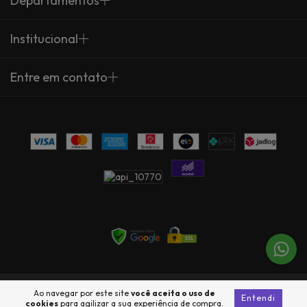
Departamentos
Institucional
Entre em contato
Copyright Arte Própria - 23735360000137 - 2026. Todos os direitos
Ao navegar por este site
você aceita o uso de
Entendi
reservados.
cookies
para agilizar a sua experiência de compra.