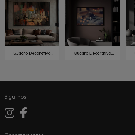
Quadro Decorativo
Quadro Decorativo
Abstratos Manhattan-
Abstratos Barbearia-II
A
Colagem
Siga-nos