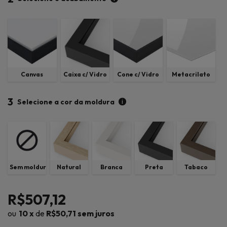
Canvas
Caixa c/ Vidro
Cone c/ Vidro
Metacrilato
3
i
Selecione a cor da moldura
Sem moldura
Natural
Branca
Preta
Tabaco
R$507,12
10
x
de
R$50,71
sem juros