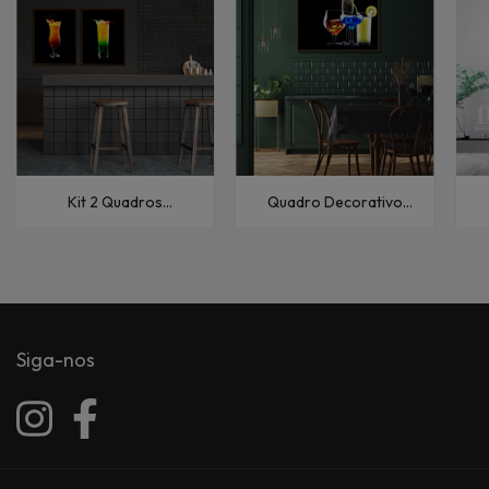
Kit 2 Quadros
Quadro Decorativo
Decorativos Cozinha
Cozinha Bebidas II
D
Coquetel XII
Siga-nos