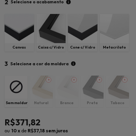
2
i
Selecione o acabamento
Canvas
Caixa c/ Vidro
Cone c/ Vidro
Metacrilato
3
i
Selecione a cor da moldura
Sem moldura
Natural
Branca
Preta
Tabaco
R$371,82
10
x
de
R$37,18
sem juros