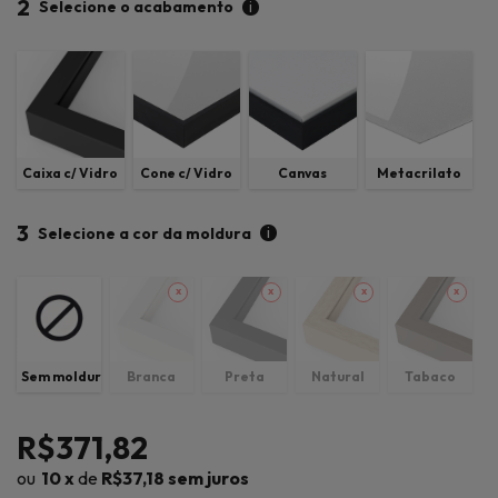
2
i
Selecione o acabamento
Caixa c/ Vidro
Cone c/ Vidro
Canvas
Metacrilato
3
i
Selecione a cor da moldura
Sem moldura
Branca
Preta
Natural
Tabaco
R$371,82
10
x
de
R$37,18
sem juros