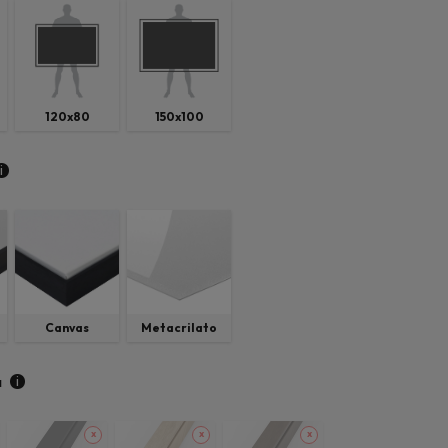
120x80
150x100
i
Canvas
Metacrilato
i
a