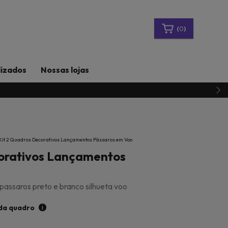
(
0
)
lizados
Nossas lojas
Kit 2 Quadros Decorativos Lançamentos Pássaros em Voo
corativos Lançamentos
assaros preto e branco silhueta voo
i
da quadro