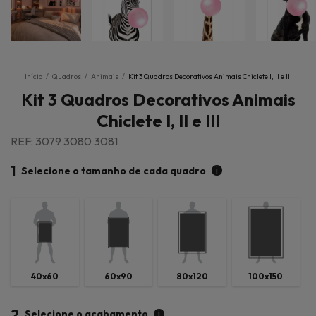
Início
/
Quadros
/
Animais
/
Kit 3 Quadros Decorativos Animais Chiclete I, II e III
Kit 3 Quadros Decorativos Animais
Chiclete I, II e III
REF: 3079 3080 3081
1
i
Selecione o tamanho de cada quadro
40x60
60x90
80x120
100x150
2
i
Selecione o acabamento