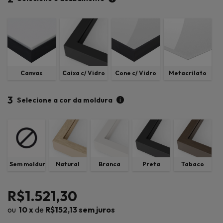
Canvas
Caixa c/ Vidro
Cone c/ Vidro
Metacrilato
3
i
Selecione a cor da moldura
Sem moldura
Natural
Branca
Preta
Tabaco
R$1.521,30
10
x
de
R$152,13
sem juros