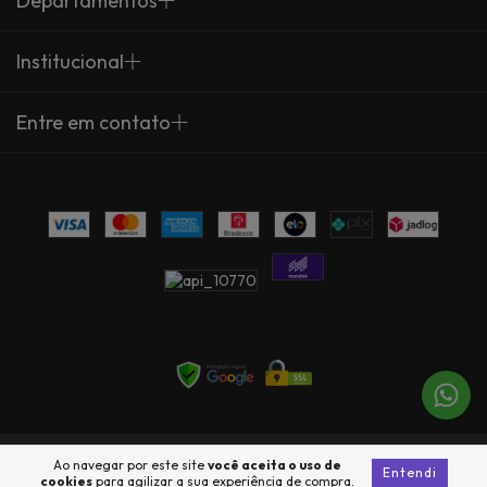
Departamentos
Institucional
Entre em contato
Copyright Arte Própria - 23735360000137 - 2026. Todos os direitos
Ao navegar por este site
você aceita o uso de
Entendi
reservados.
cookies
para agilizar a sua experiência de compra.