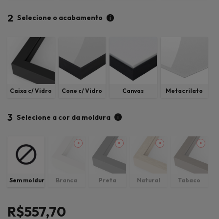
2
i
Selecione o acabamento
Caixa c/ Vidro
Cone c/ Vidro
Canvas
Metacrilato
3
i
Selecione a cor da moldura
Sem moldura
Branca
Preta
Natural
Tabaco
R$557,70