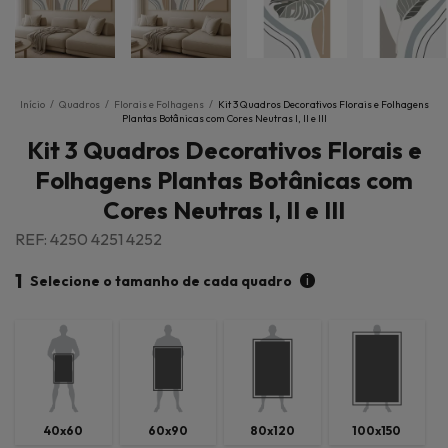
Início
/
Quadros
/
Florais e Folhagens
/
Kit 3 Quadros Decorativos Florais e Folhagens
Plantas Botânicas com Cores Neutras I, II e III
Kit 3 Quadros Decorativos Florais e
Folhagens Plantas Botânicas com
Cores Neutras I, II e III
REF: 4250 4251 4252
1
i
Selecione o tamanho de cada quadro
40x60
60x90
80x120
100x150