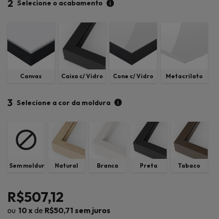
2
i
Selecione o acabamento
Canvas
Caixa c/ Vidro
Cone c/ Vidro
Metacrilato
3
i
Selecione a cor da moldura
Sem moldura
Natural
Branca
Preta
Tabaco
R$507,12
10
x
de
R$50,71
sem juros