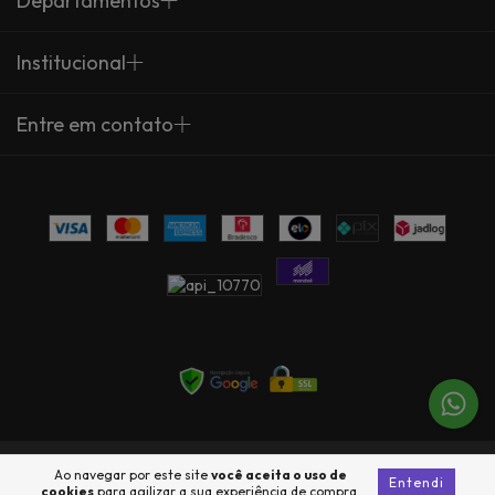
Departamentos
Institucional
Entre em contato
Copyright Arte Própria - 23735360000137 - 2026. Todos os direitos
Ao navegar por este site
você aceita o uso de
Entendi
reservados.
cookies
para agilizar a sua experiência de compra.