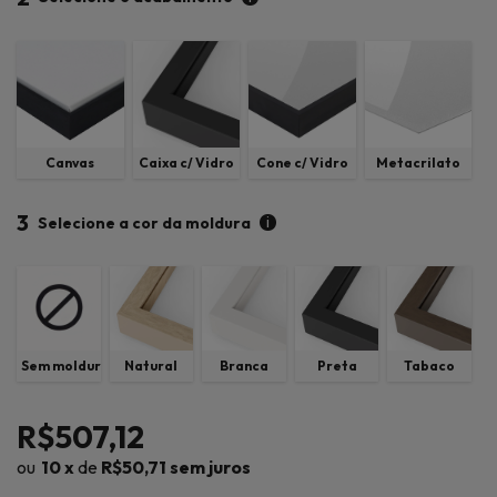
Canvas
Caixa c/ Vidro
Cone c/ Vidro
Metacrilato
3
i
Selecione a cor da moldura
Sem moldura
Natural
Branca
Preta
Tabaco
R$507,12
10
x
de
R$50,71
sem juros