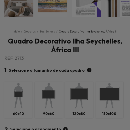
Início
/
Quadros
/
Best Sellers
/
Quadro Decorativo Ilha Seychelles, África III
Quadro Decorativo Ilha Seychelles,
África III
REF: 2713
1
i
Selecione o tamanho de cada quadro
60x40
90x60
120x80
150x100
2
i
Selecione o acabamento