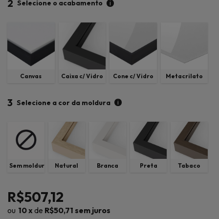
2
i
Selecione o acabamento
Canvas
Caixa c/ Vidro
Cone c/ Vidro
Metacrilato
3
i
Selecione a cor da moldura
Sem moldura
Natural
Branca
Preta
Tabaco
R$507,12
10
x
de
R$50,71
sem juros