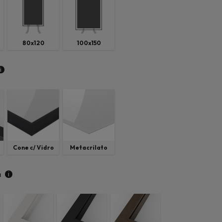
80x120
100x150
i
Cone c/ Vidro
Metacrilato
i
a