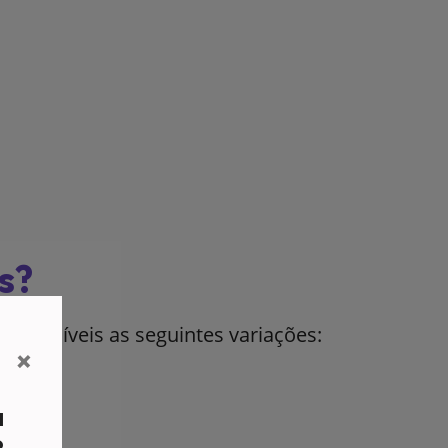
s?
isponíveis as seguintes variações:
×
a