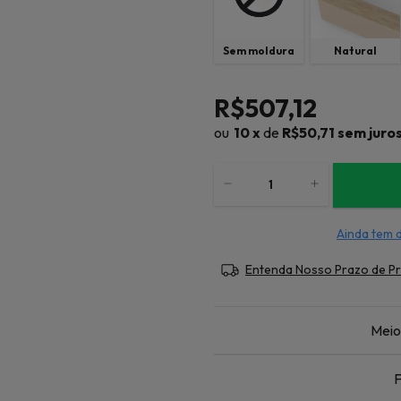
Sem moldura
Natural
R$507,12
10
x
de
R$50,71
sem juro
Ainda tem 
Entenda Nosso Prazo de P
Meio
F