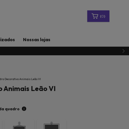
(
0
)
lizados
Nossas lojas
ro Decorativo Animais Leão VI
 Animais Leão VI
i
da quadro