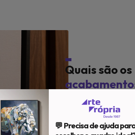
Quais são os
acabamento
Em nosso acervo, temos d
Impressão;
Caixa c/ vidro;
💬 Precisa de ajuda par
Cone c/ vidro;