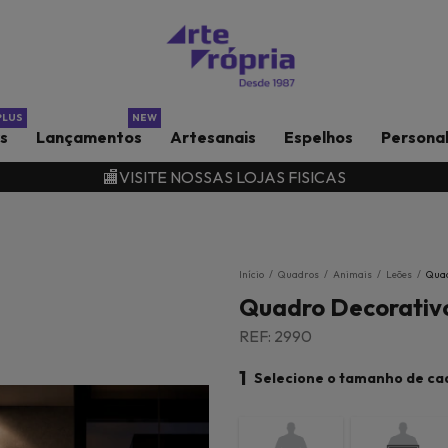
rs
Lançamentos
Artesanais
Espelhos
Persona
🏬VISITE NOSSAS LOJAS FISICAS
Início
/
Quadros
/
Animais
/
Leões
/
Quad
Quadro Decorativo
REF: 2990
1
Selecione o tamanho de ca