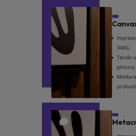
Canvas
Impress
340G;
Tecido u
pintura;
Moldura
profund
Metacr