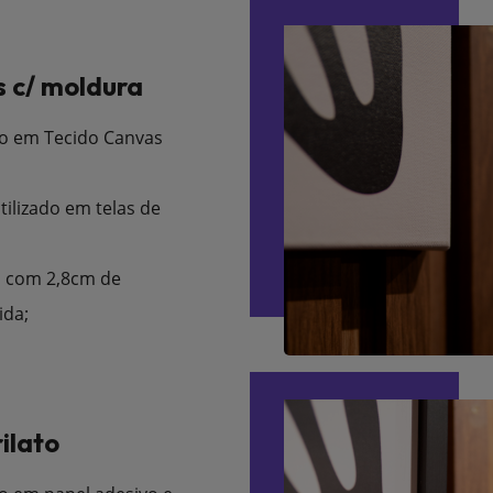
 c/ moldura
o em Tecido Canvas
tilizado em telas de
 com 2,8cm de
ida;
ilato