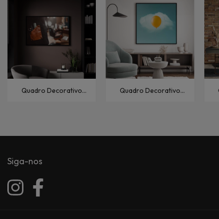
Quadro Decorativo
Quadro Decorativo
Abstratos Barbearia-I
Abstratos Balão-
Ab
Amarelo
Siga-nos