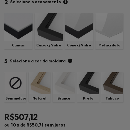
2
i
Selecione o acabamento
Canvas
Caixa c/ Vidro
Cone c/ Vidro
Metacrilato
3
i
Selecione a cor da moldura
Sem moldura
Natural
Branca
Preta
Tabaco
R$507,12
10
x
de
R$50,71
sem juros