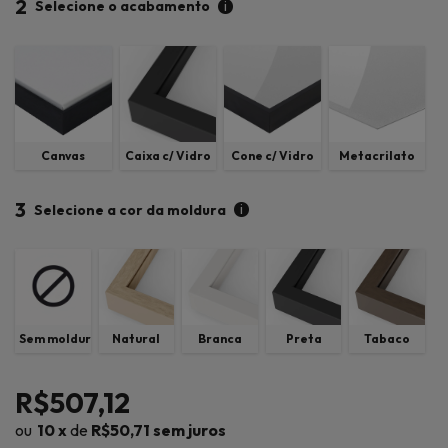
2
i
Selecione o acabamento
Canvas
Caixa c/ Vidro
Cone c/ Vidro
Metacrilato
3
i
Selecione a cor da moldura
Sem moldura
Natural
Branca
Preta
Tabaco
R$507,12
10
x
de
R$50,71
sem juros