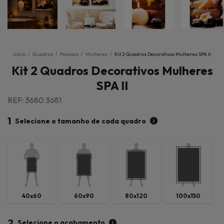
Início
/
Quadros
/
Pessoas
/
Mulheres
/
Kit 2 Quadros Decorativos Mulheres SPA II
Kit 2 Quadros Decorativos Mulheres
SPA II
REF: 3680 3681
1
i
Selecione o tamanho de cada quadro
40x60
60x90
80x120
100x150
2
i
Selecione o acabamento