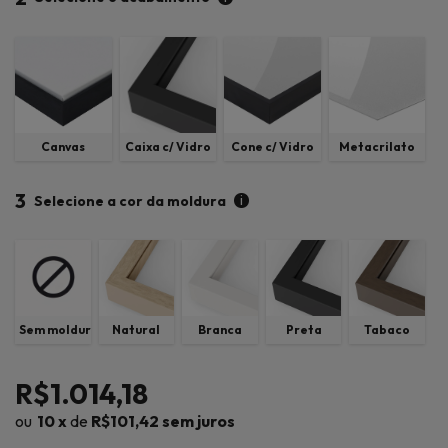
Canvas
Caixa c/ Vidro
Cone c/ Vidro
Metacrilato
3
i
Selecione a cor da moldura
Sem moldura
Natural
Branca
Preta
Tabaco
R$1.014,18
10
x
de
R$101,42
sem juros