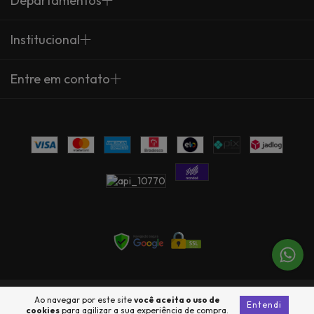
Departamentos
Institucional
Entre em contato
Copyright Arte Própria - 23735360000137 - 2026. Todos os direitos
Ao navegar por este site
você aceita o uso de
Entendi
reservados.
cookies
para agilizar a sua experiência de compra.