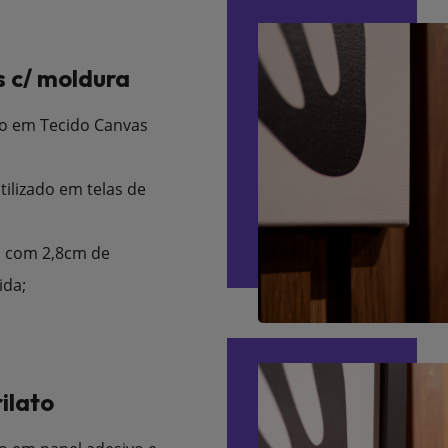
 c/ moldura
o em Tecido Canvas
tilizado em telas de
 com 2,8cm de
ida;
ilato