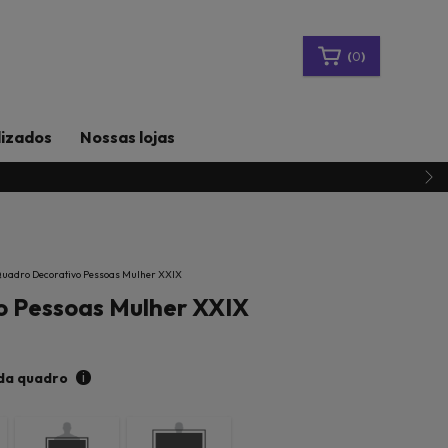
(
0
)
lizados
Nossas lojas
uadro Decorativo Pessoas Mulher XXIX
o Pessoas Mulher XXIX
i
da quadro