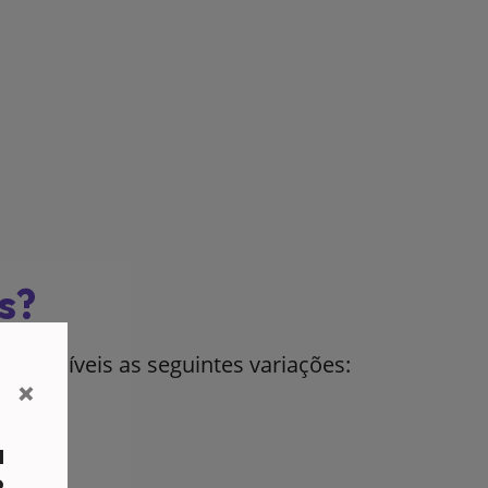
s?
isponíveis as seguintes variações:
×
a