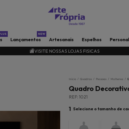
rs
Lançamentos
Artesanais
Espelhos
Persona
🏬VISITE NOSSAS LOJAS FISICAS
Início
/
Quadros
/
Pessoas
/
Mulheres
/
Q
Quadro Decorativ
REF: 1021
1
Selecione o tamanho de ca