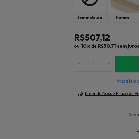
Sem moldura
Natural
R$507,12
10
x
de
R$50,71
sem juro
Ainda tem 
Entenda Nosso Prazo de P
Meio
F