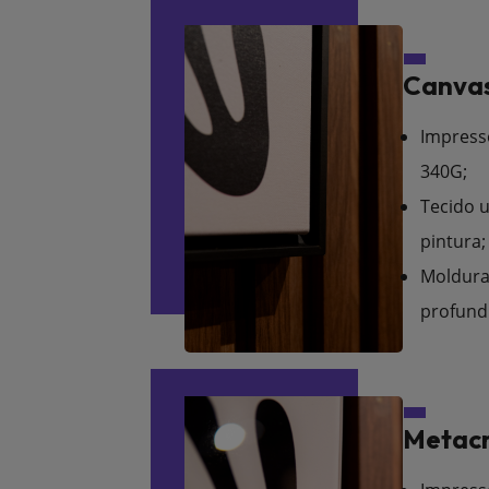
Canvas
Impress
340G;
Tecido u
pintura;
Moldura
profund
Metacr