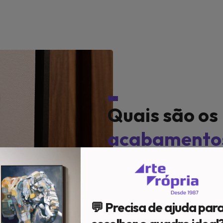
Quais são os
acabamento
Em nosso acervo, temos d
Impressão;
Caixa c/ vidro;
💬 Precisa de ajuda par
Cone c/ vidro;