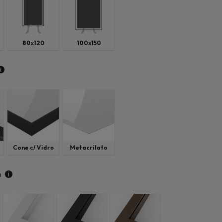
80x120
100x150
i
Cone c/ Vidro
Metacrilato
i
a