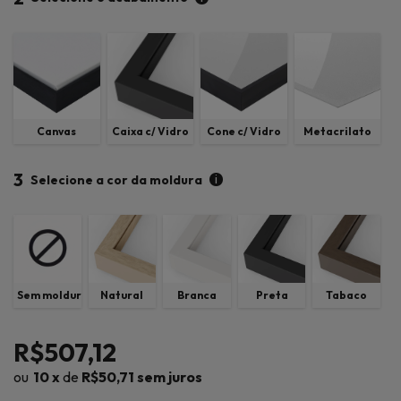
Canvas
Caixa c/ Vidro
Cone c/ Vidro
Metacrilato
3
i
Selecione a cor da moldura
Sem moldura
Natural
Branca
Preta
Tabaco
R$507,12
10
x
de
R$50,71
sem juros