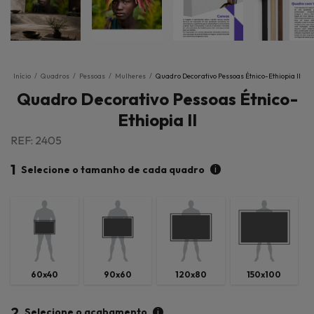
Início
/
Quadros
/
Pessoas
/
Mulheres
/
Quadro Decorativo Pessoas Étnico-Ethiopia II
Quadro Decorativo Pessoas Étnico-
Ethiopia II
REF: 2405
1
i
Selecione o tamanho de cada quadro
60x40
90x60
120x80
150x100
2
i
Selecione o acabamento