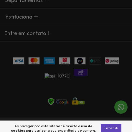
Departamentos
Institucional
Entre em contato
Copyright Arte Própria - 23735360000137 - 2026. Todos os direitos
Ao navegar por este site
você aceita o uso de
Entendi
reservados.
cookies
para agilizar a sua experiência de compra.