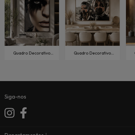
Quadro Decorativo
Quadro Decorativo
Fashion e Pop Mulher-
Pessoas Étnico-Ethiopia
F
XXIII
I
Siga-nos