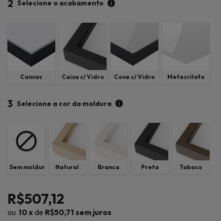
2
i
Selecione o acabamento
Canvas
Caixa c/ Vidro
Cone c/ Vidro
Metacrilato
3
i
Selecione a cor da moldura
Sem moldura
Natural
Branca
Preta
Tabaco
R$507,12
10
x
de
R$50,71
sem juros